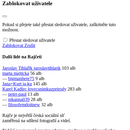
Zablokovat uživatele
Pokud si přejete také přestat sledovat uživatele, zaškrtněte tuto
možnost.
Přestat sledovat uživatele
Zablokovat
Zrušit
Další lidé na Rajčeti
Jaroslav Tihlařík
jaroslavtihlarik
103 alb
marta
majticka
56 alb
—
bigmanhere75
9 alb
Jana+Kurt
ja-ku
145 alb
Karel Kadlec
lovecsnimkuzprirody
283 alb
—
peter-paul
13 alb
—
nikanna039
28 alb
—
filosofemdoitnew
32 alb
Rajče je největší česká sociální síť
zaměřená na sdílení fotografií a videí.