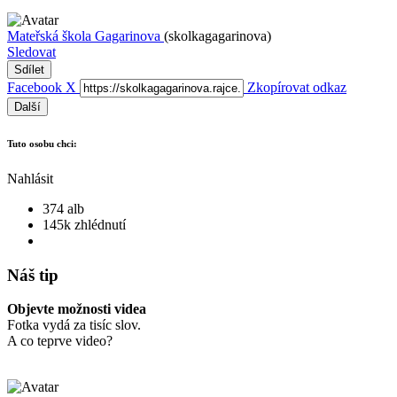
Mateřská škola Gagarinova
(skolkagagarinova)
Sledovat
Sdílet
Facebook
X
Zkopírovat odkaz
Další
Tuto osobu chci:
Nahlásit
374 alb
145k zhlédnutí
Náš tip
Objevte možnosti videa
Fotka vydá za tisíc slov.
A co teprve video?