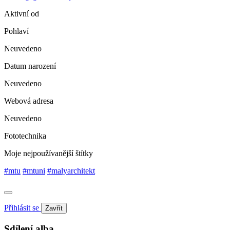
Aktivní od
Pohlaví
Neuvedeno
Datum narození
Neuvedeno
Webová adresa
Neuvedeno
Fototechnika
Moje nejpoužívanější štítky
#mtu
#mtuni
#malyarchitekt
Přihlásit se
Zavřít
Sdílení alba