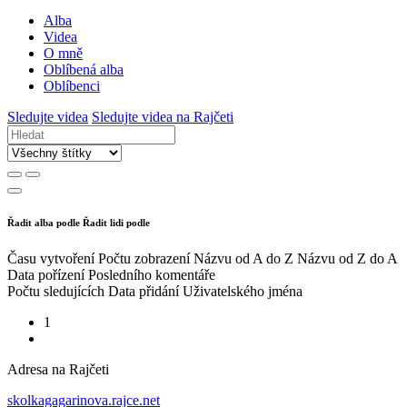
Alba
Videa
O mně
Oblíbená alba
Oblíbenci
Sledujte videa
Sledujte videa na Rajčeti
Řadit alba podle
Řadit lidi podle
Času vytvoření
Počtu zobrazení
Názvu od A do Z
Názvu od Z do A
Data pořízení
Posledního komentáře
Počtu sledujících
Data přidání
Uživatelského jména
1
Adresa na Rajčeti
skolkagagarinova.rajce.net