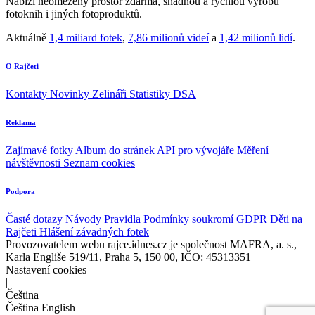
Nabízí neomezený prostor zdarma, snadnou a rychlou výrobu
fotoknih i jiných fotoproduktů.
Aktuálně
1,4 miliard fotek
,
7,86 milionů videí
a
1,42 milionů lidí
.
O Rajčeti
Kontakty
Novinky
Zelináři
Statistiky DSA
Reklama
Zajímavé fotky
Album do stránek
API pro vývojáře
Měření
návštěvnosti
Seznam cookies
Podpora
Časté dotazy
Návody
Pravidla
Podmínky soukromí
GDPR
Děti na
Rajčeti
Hlášení závadných fotek
Provozovatelem webu rajce.idnes.cz je společnost MAFRA, a. s.,
Karla Engliše 519/11, Praha 5, 150 00, IČO: 45313351
Nastavení cookies
|
Čeština
Čeština
English